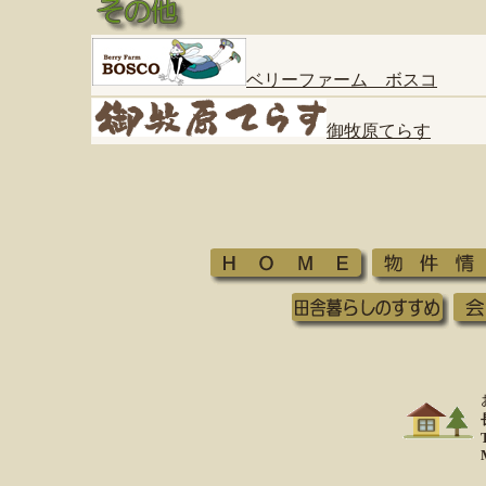
ベリーファーム ボスコ
御牧原てらす