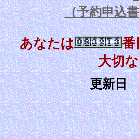
（予約申込
あなたは
番
大切な
更新日 