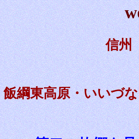
w
信州
飯綱東高原・いいづな