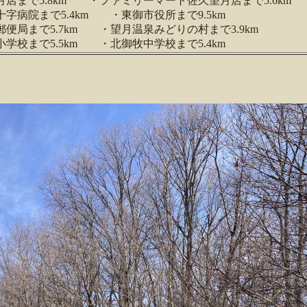
月店まで5.8km ・ファミリーマート佐久望月店まで5.6km
十字病院まで5.4km ・東御市役所まで9.5km
便局まで5.7km ・望月温泉みどりの村まで3.9km
学校まで5.5km ・北御牧中学校まで5.4km