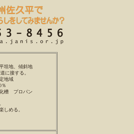
平坦地、傾斜地
公道に接する。
定地域
0％
化槽 プロパン
。
楽しめる。