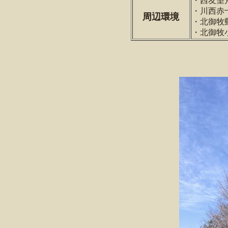
・西友望
・川西赤
周辺環境
・北御牧郵
・北御牧小