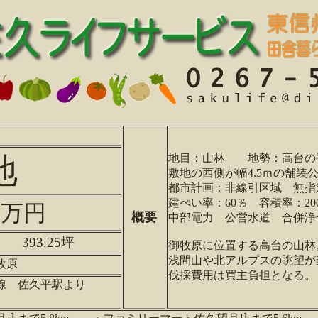
地
地目：山林 地勢：高台の
敷地の西側が幅4.5ｍの舗装
都市計画：非線引区域
無指
建ぺい率：60％ 容積率：20
00万円
概要
中部電力 公営水道 合併浄
㎡ 393.25坪
御牧原に位置する高台の山林
浅間山や北アルプスの眺望が
牧原
伐採費用は買主負担となる。
線 佐久平駅より