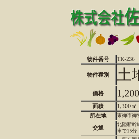
TK-236
物件番号
土
物件種別
1,2
価格
1,300
面積
所在地
東御市御
北陸新幹
交通
車で15分