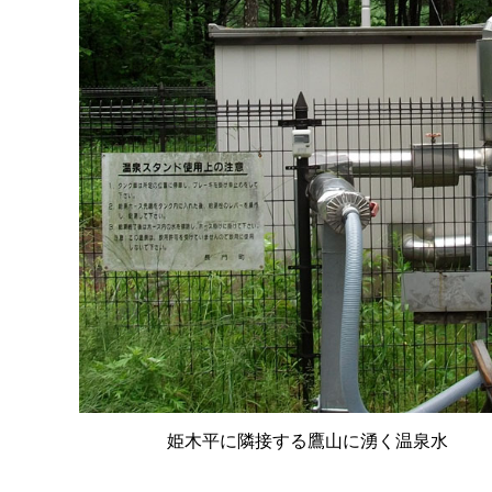
姫木平に隣接する鷹山に湧く温泉水