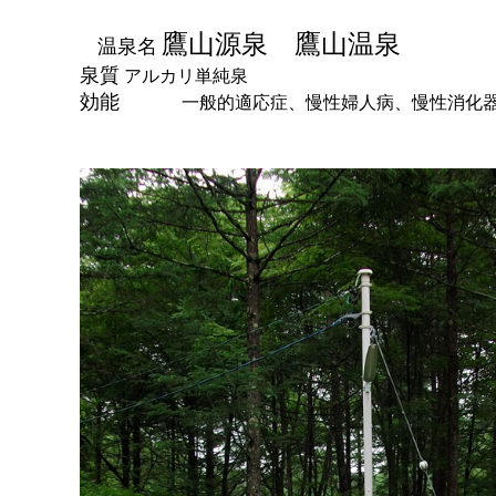
鷹山源泉 鷹山温泉
温泉名
泉質
アルカリ単純泉
効能
一般的適応症、慢性婦人病、慢性消化器